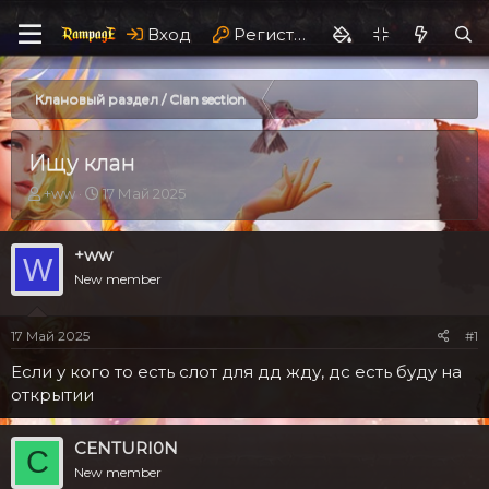
Вход
Регистрация
Клановый раздел / Clan section
Ищу клан
А
Д
+ww
17 Май 2025
в
а
т
т
о
а
+ww
W
р
н
New member
т
а
е
ч
м
а
17 Май 2025
#1
ы
л
а
Если у кого то есть слот для дд жду, дс есть буду на
открытии
CENTURI0N
C
New member